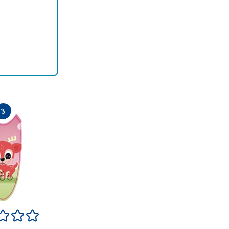
le
s si bien
Neutre
Très bien
Excellent