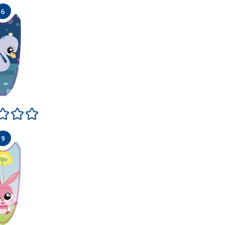
le
s si bien
Neutre
Très bien
Excellent