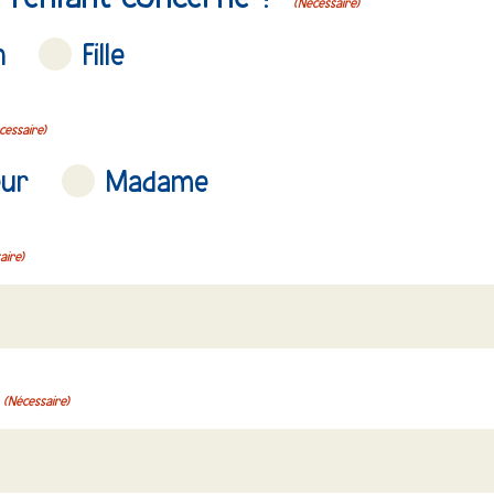
(Nécessaire)
n
Fille
cessaire)
eur
Madame
aire)
(Nécessaire)