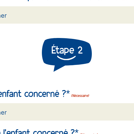
Étape
2
'enfant concerné ?*
(Nécessaire)
 l'enfant concerné ?*