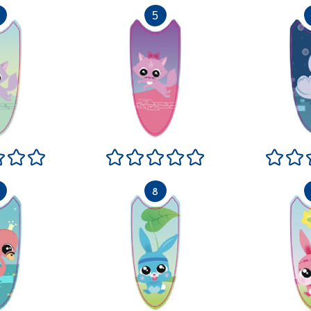
si bien
Neutre
Très bien
Excellent
Terrible
Pas si bien
Neutre
Très bien
Excellent
Terrib
Pa