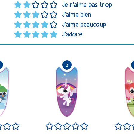
Je n'aime pas trop
J'aime bien
J'aime beaucoup
J'adore
si bien
Neutre
Très bien
Excellent
Terrible
Pas si bien
Neutre
Très bien
Excellent
Terrib
Pa