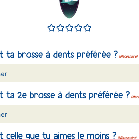
Terrible
Pas si bien
Neutre
Très bien
Excellent
t ta brosse à dents préférée ?
(Nécessaire)
st ta 2e brosse à dents préférée ?
(Néce
t celle que tu aimes le moins ?
(Nécessaire)