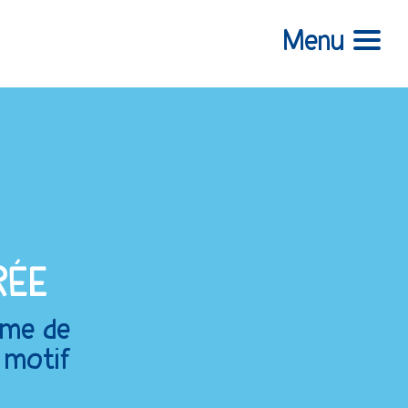
Menu
RÉE
amme de
n motif