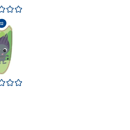
le
s si bien
Neutre
Très bien
Excellent
le
s si bien
Neutre
Très bien
Excellent