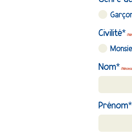
Garço
Civilité*
(Né
Monsi
Nom*
(Nécess
Prénom*